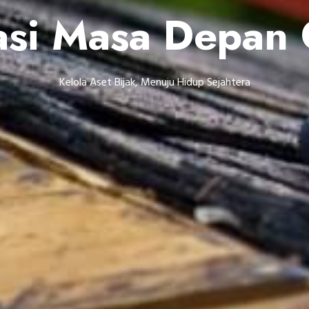
asi Masa Depan
Kelola Aset Bijak, Menuju Hidup Sejahtera