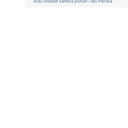
atau sekadar kamera ponsel—lalu merasa
seperti seorang fotografer profesional dunia
hanya dengan mendengar bunyi “klik”
pertamanya? Namun, saat melihat hasilnya di
layar, Anda justru mendapati foto yang
gelap, buram, atau warnanya tampak aneh.
Rasanya seperti ada jurang besar antara apa
yang dilihat mata Anda dengan […]
C