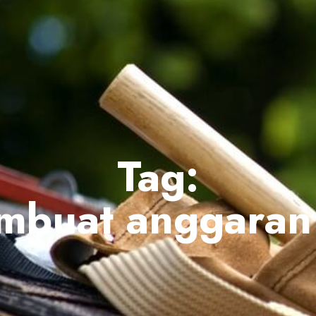
Tag:
mbuat anggaran