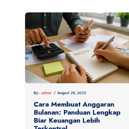
By -
admin
August 29, 2025
Cara Membuat Anggaran
Bulanan: Panduan Lengkap
Biar Keuangan Lebih
Terkontrol