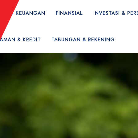
TERASI KEUANGAN
FINANSIAL
INVESTASI & P
JAMAN & KREDIT
TABUNGAN & REKENING