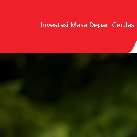
Skip
to
ASURANSI & PROTEKSI
EDUKASI & LI
content
Investasi Masa Depan Cerdas
KOMUNITAS & MEMBER BENEFITS
PIN