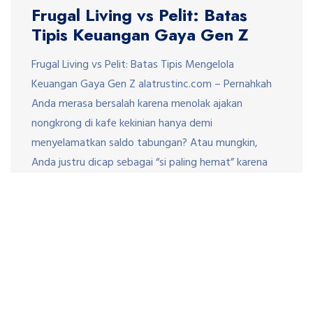
Frugal Living vs Pelit: Batas
Tipis Keuangan Gaya Gen Z
Frugal Living vs Pelit: Batas Tipis Mengelola
Keuangan Gaya Gen Z alatrustinc.com – Pernahkah
Anda merasa bersalah karena menolak ajakan
nongkrong di kafe kekinian hanya demi
menyelamatkan saldo tabungan? Atau mungkin,
Anda justru dicap sebagai “si paling hemat” karena
selalu membawa bekal ke kantor saat rekan kerja
lainnya memesan makanan via aplikasi? Di era pamer
[…]