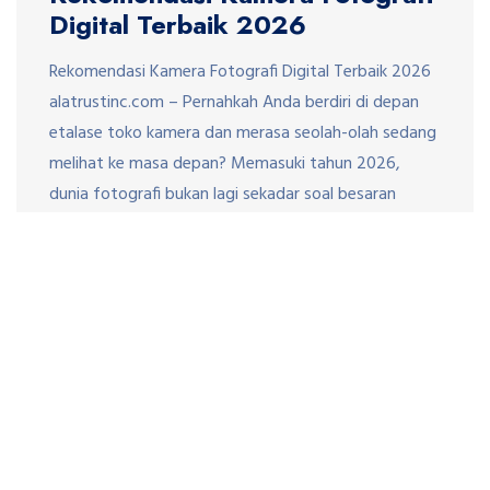
Digital Terbaik 2026
Rekomendasi Kamera Fotografi Digital Terbaik 2026
alatrustinc.com – Pernahkah Anda berdiri di depan
etalase toko kamera dan merasa seolah-olah sedang
melihat ke masa depan? Memasuki tahun 2026,
dunia fotografi bukan lagi sekadar soal besaran
megapiksel atau seberapa cepat rana berbunyi. Kita
telah sampai di era di mana kecerdasan buatan (AI)
terintegrasi langsung ke dalam sensor, […]