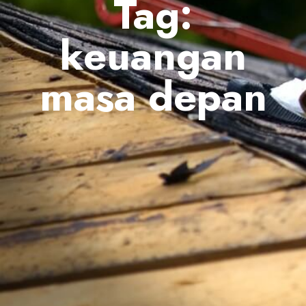
Tag:
keuangan
masa depan