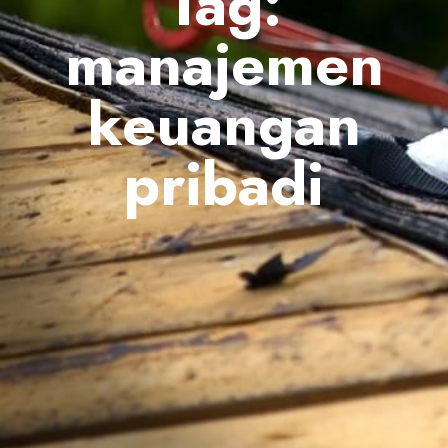
Tag:
manajemen
keuangan
pribadi