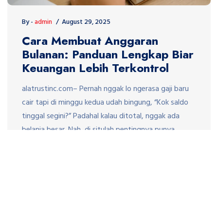
By -
admin
August 29, 2025
Cara Membuat Anggaran
Bulanan: Panduan Lengkap Biar
Keuangan Lebih Terkontrol
alatrustinc.com– Pernah nggak lo ngerasa gaji baru
cair tapi di minggu kedua udah bingung, “Kok saldo
tinggal segini?” Padahal kalau ditotal, nggak ada
belanja besar. Nah, di situlah pentingnya punya
anggaran bulanan. Tanpa rencana yang jelas, uang
bisa hilang pelan-pelan lewat pengeluaran kecil yang
nggak terasa. Artikel ini bakal bahas tuntas cara
membuat anggaran bulanan. […]