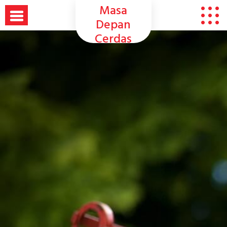
Skip
Masa
to
Depan
content
Cerdas