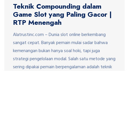
Teknik Compounding dalam
Game Slot yang Paling Gacor |
RTP Menengah
Alatrustinc.com – Dunia slot online berkembang
sangat cepat. Banyak pemain mulai sadar bahwa
kemenangan bukan hanya soal hoki, tapi juga
strategi pengelolaan modal. Salah satu metode yang
sering dipakai pemain berpengalaman adalah teknik
compounding slot. Metode ini fokus pada
mengembangkan profit secara bertahap, bukan
mengejar kemenangan besar secara instan. Apa Itu
Teknik Compounding Slot? Teknik […]